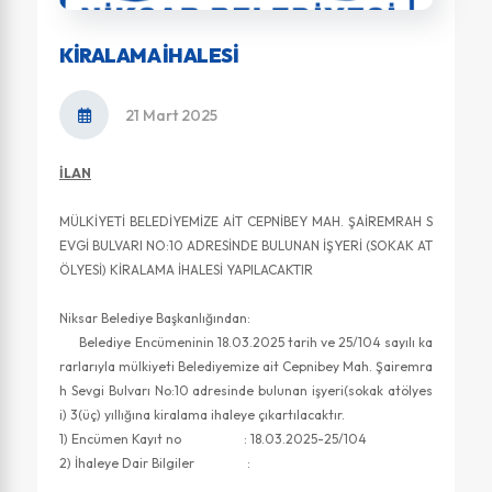
KIRALAMA İHALESI
21 Mart 2025
İLAN
MÜLKİYETİ BELEDİYEMİZE AİT CEPNİBEY MAH. ŞAİREMRAH S
EVGİ BULVARI NO:10 ADRESİNDE BULUNAN İŞYERİ (SOKAK AT
ÖLYESİ) KİRALAMA İHALESİ YAPILACAKTIR
Niksar Belediye Başkanlığından:
Belediye Encümeninin 18.03.2025 tarih ve 25/104 sayılı ka
rarlarıyla mülkiyeti Belediyemize ait Cepnibey Mah. Şairemra
h Sevgi Bulvarı No:10 adresinde bulunan işyeri(sokak atölyes
i) 3(üç) yıllığına kiralama ihaleye çıkartılacaktır.
1) Encümen Kayıt no : 18.03.2025-25/104
2) İhaleye Dair Bilgiler :