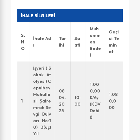
İHALE BİLGİLERİ
Muh
Geçi
S.
amm
İhale Ad
Tar
Sa
ci Te
N
en
ı
ihi
ati
min
O
Bede
at
l
İşyeri ( S
okak At
ölyesi) C
1.00
epnibey
08.
0,00
Mahalle
1.08
04.
10:
₺/Ay
1
si Şaire
0,0
20
00
(KDV
mrah Se
0₺
25
Dahi
vgi Bulv
l)
arı No:1
0) 3(üç)
Yıl