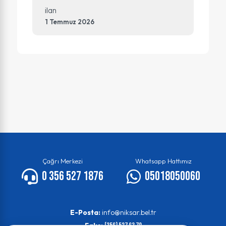
ilan
1 Temmuz 2026
Çağrı Merkezi
Whatsapp Hattımız
0 356 527 1876
05018050060
E-Posta:
info@niksar.bel.tr
Faks:
(356) 527 63 70