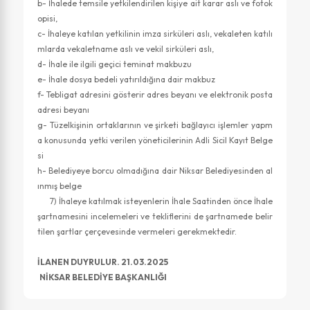
b- İhalede temsile yetkilendirilen kişiye ait karar aslı ve fotok
opisi,
c- İhaleye katılan yetkilinin imza sirküleri aslı, vekaleten katılı
mlarda vekaletname aslı ve vekil sirküleri aslı,
d- İhale ile ilgili geçici teminat makbuzu
e- İhale dosya bedeli yatırıldığına dair makbuz
f- Tebligat adresini gösterir adres beyanı ve elektronik posta
adresi beyanı
g- Tüzelkişinin ortaklarının ve şirketi bağlayıcı işlemler yapm
a konusunda yetki verilen yöneticilerinin Adli Sicil Kayıt Belge
si
h- Belediyeye borcu olmadığına dair Niksar Belediyesinden al
ınmış belge
7) İhaleye katılmak isteyenlerin İhale Saatinden önce İhale
şartnamesini incelemeleri ve tekliflerini de şartnamede belir
tilen şartlar çerçevesinde vermeleri gerekmektedir.
İLANEN DUYRULUR. 21.03.2025
NİKSAR BELEDİYE BAŞKANLIĞI