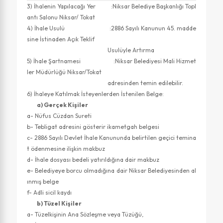
3) İhalenin Yapılacağı Yer :Niksar Belediye Başkanlığı Topl
antı Salonu Niksar/ Tokat
4) İhale Usulü :2886 Sayılı Kanunun 45. madde
sine İstinaden Açık Teklif
Usulüyle Artırma
5) İhale Şartnamesi :Niksar Belediyesi Mali Hizmet
ler Müdürlüğü Niksar/Tokat
adresinden temin edilebilir.
6) İhaleye Katılmak İsteyenlerden İstenilen Belge:
a) Gerçek Kişiler
a- Nüfus Cüzdan Sureti
b- Tebligat adresini gösterir ikametgah belgesi
c- 2886 Sayılı Devlet İhale Kanununda belirtilen geçici temina
t ödenmesine ilişkin makbuz
d- İhale dosyası bedeli yatırıldığına dair makbuz
e- Belediyeye borcu olmadığına dair Niksar Belediyesinden al
ınmış belge
f- Adli sicil kaydı
b) Tüzel Kişiler
a- Tüzelkişinin Ana Sözleşme veya Tüzüğü,