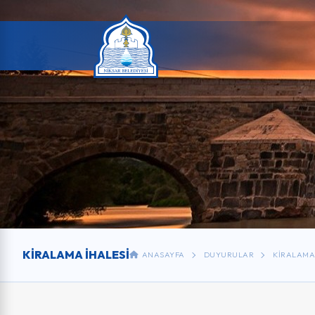
KIRALAMA İHALESI
ANASAYFA
DUYURULAR
KIRALAMA