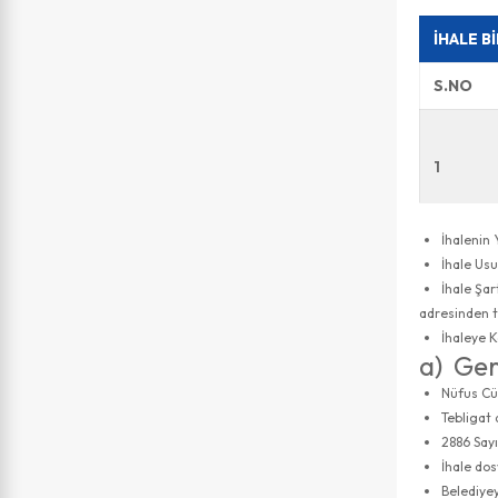
İHALE B
S.NO
1
İhalenin 
İhale Usu
İhale Şar
adresinden te
İhaleye K
a) Ger
Nüfus Cü
Tebligat
2886 Sayı
İhale dos
Belediye