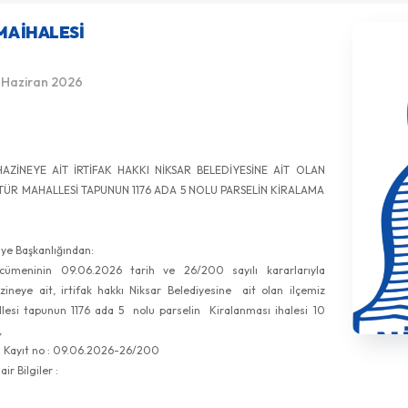
MA İHALESI
 Haziran 2026
HAZİNEYE AİT İRTİFAK HAKKI NİKSAR BELEDİYESİNE AİT OLAN
LTÜR MAHALLESİ TAPUNUN 1176 ADA 5 NOLU PARSELİN KİRALAMA
iye Başkanlığından:
cümeninin 09.06.2026 tarih ve 26/200 sayılı kararlarıyla
zineye ait, irtifak hakkı Niksar Belediyesine ait olan ilçemiz
llesi tapunun 1176 ada 5 nolu parselin Kiralanması ihalesi 10
,
Kayıt no : 09.06.2026-26/200
ir Bilgiler :