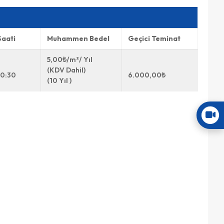
Saati
Muhammen Bedel
Geçici Teminat
5,00₺/m²/ Yıl
(KDV Dahil)
10:30
6.000,00₺
(10 Yıl )