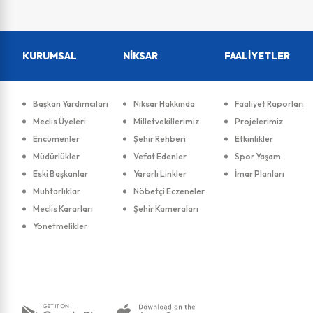
KURUMSAL
NİKSAR
FAALİYETLER
Başkan Yardımcıları
Niksar Hakkında
Faaliyet Raporları
Meclis Üyeleri
Milletvekillerimiz
Projelerimiz
Encümenler
Şehir Rehberi
Etkinlikler
Müdürlükler
Vefat Edenler
Spor Yaşam
Eski Başkanlar
Yararlı Linkler
İmar Planları
Muhtarlıklar
Nöbetçi Eczeneler
Meclis Kararları
Şehir Kameraları
Yönetmelikler