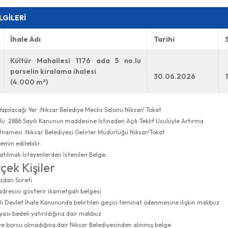
İLGİLERİ
İhale Adı
Tarihi
Kültür Mahallesi 1176 ada 5 no.lu
parselin kiralama ihalesi
30.06.2026
(4.000 m²)
Yapılacağı Yer :Niksar Belediye Meclis Salonu Niksar/ Tokat
lü :2886 Sayılı Kanunun maddesine İstinaden Açık Teklif Usulüyle Artırma
tnamesi :Niksar Belediyesi Gelirler Müdürlüğü Niksar/Tokat
min edilebilir.
atılmak İsteyenlerden İstenilen Belge:
çek Kişiler
zdan Sureti
 adresini gösterir ikametgah belgesi
lı Devlet İhale Kanununda belirtilen geçici teminat ödenmesine ilişkin makbuz
yası bedeli yatırıldığına dair makbuz
ye borcu olmadığına dair Niksar Belediyesinden alınmış belge