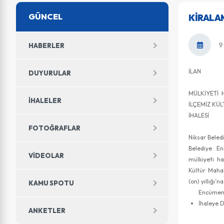
GÜNCEL
KIRALA
9
HABERLER
İLAN
DUYURULAR
MÜLKİYETİ 
İHALELER
İLÇEMİZ KÜ
İHALESİ
FOTOĞRAFLAR
Niksar Beled
Belediye En
VIDEOLAR
mülkiyeti ha
Kültür Maha
(on) yıllığı’na
KAMU SPOTU
Encümen 
İhaleye Da
ANKETLER