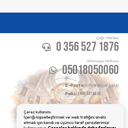
Çağrı Merkezi
0 356 527 1876
Whatsapp Hattımız
05018050060
E-Posta:
info@niksar.bel.tr
Faks:
(356) 527 63 70
Çerez kullanımı
İçeriği kişiselleştirmek ve web trafiğini analiz
etmek için kendi ve üçüncü taraf çerezlerimizi
kullanıyoruz.
Çerezler hakkında daha fazlasını