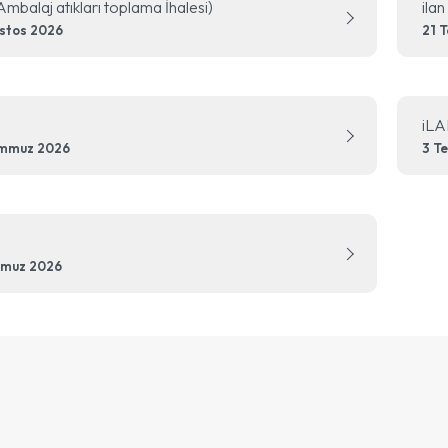
(Ambalaj atıkları toplama İhalesi)
ilan
stos 2026
21 
iLA
emmuz 2026
3 T
mmuz 2026