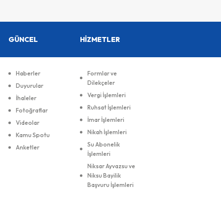
GÜNCEL
HİZMETLER
Haberler
Formlar ve
Dilekçeler
Duyurular
Vergi İşlemleri
İhaleler
Ruhsat İşlemleri
Fotoğraflar
İmar İşlemleri
Videolar
Nikah İşlemleri
Kamu Spotu
Su Abonelik
Anketler
İşlemleri
Niksar Ayvazsu ve
Niksu Bayilik
Başvuru İşlemleri