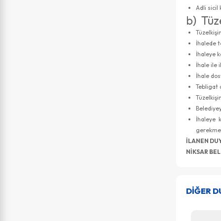
Adli sicil
b) Tüze
Tüzelkiş
İhalede t
İhaleye k
İhale ile
İhale dos
Tebligat 
Tüzelkişi
Belediye
İhaleye 
gerekmek
İLANEN DU
NİKSAR BEL
DİĞER 