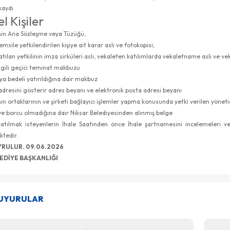
 kaydı
l Kişiler
inin Ana Sözleşme veya Tüzüğü,
emsile yetkilendirilen kişiye ait karar aslı ve fotokopisi,
atılan yetkilinin imza sirküleri aslı, vekaleten katılımlarda vekaletname aslı ve vekil
 ilgili geçici teminat makbuzu
ya bedeli yatırıldığına dair makbuz
adresini gösterir adres beyanı ve elektronik posta adresi beyanı
nin ortaklarının ve şirketi bağlayıcı işlemler yapma konusunda yetki verilen yönetici
ye borcu olmadığına dair Niksar Belediyesinden alınmış belge
katılmak isteyenlerin İhale Saatinden önce İhale şartnamesini incelemeleri ve
tedir.
YRULUR. 09.06.2026
EDİYE BAŞKANLIĞI
DUYURULAR