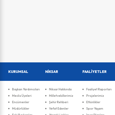
KURUMSAL
NİKSAR
FAALİYETLER
Başkan Yardımcıları
Niksar Hakkında
Faaliyet Raporları
Meclis Üyeleri
Milletvekillerimiz
Projelerimiz
Encümenler
Şehir Rehberi
Etkinlikler
Müdürlükler
Vefat Edenler
Spor Yaşam
Eski Başkanlar
Yararlı Linkler
İmar Planları