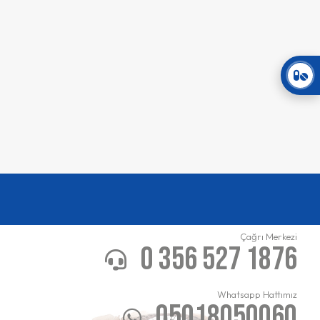
Çağrı Merkezi
0 356 527 1876
Whatsapp Hattımız
05018050060