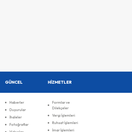
GÜNCEL
HİZMETLER
Haberler
Formlar ve
Dilekçeler
Duyurular
Vergi İşlemleri
İhaleler
Ruhsat İşlemleri
Fotoğraflar
İmar İşlemleri
Videolar