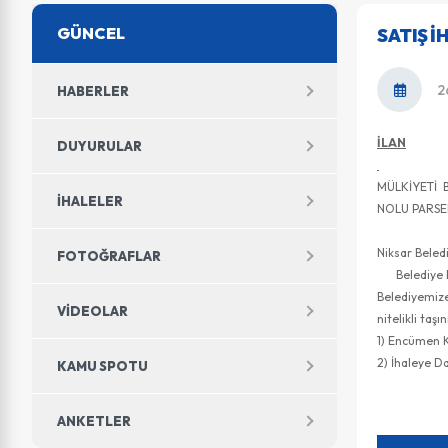
GÜNCEL
SATIŞ İ
2
HABERLER
İLAN
DUYURULAR
MÜLKİYETİ 
İHALELER
NOLU PARSEL
Niksar Beled
FOTOĞRAFLAR
Belediye Enc
Belediyemiz
VIDEOLAR
nitelikli taşı
1) Encüme
2) İhaleye
KAMU SPOTU
ANKETLER