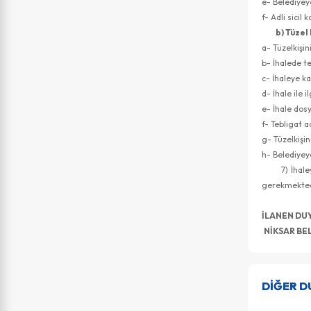
e- Belediyey
f- Adli sicil 
b) Tüzel 
a- Tüzelkişi
b- İhalede te
c- İhaleye ka
d- İhale ile 
e- İhale dos
f- Tebligat 
g- Tüzelkişin
h- Belediyey
7) İhaleye k
gerekmekted
İLANEN 
NİKSAR BE
DİĞER 