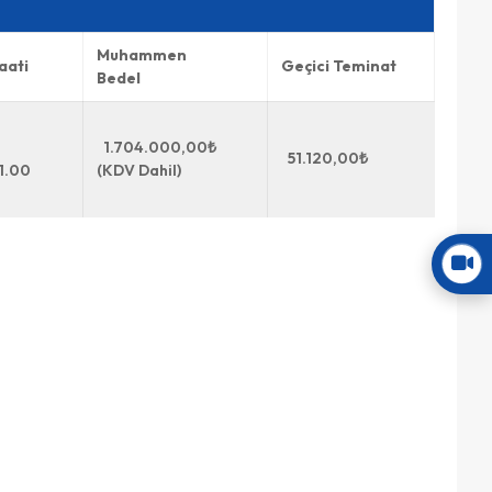
Muhammen
aati
Geçici Teminat
Bedel
1.704.000,00₺
51.120,00₺
1.00
(KDV Dahil)