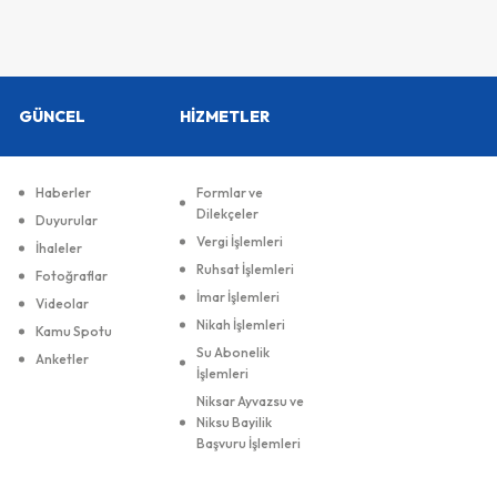
GÜNCEL
HİZMETLER
Haberler
Formlar ve
Dilekçeler
Duyurular
Vergi İşlemleri
İhaleler
Ruhsat İşlemleri
Fotoğraflar
İmar İşlemleri
Videolar
Nikah İşlemleri
Kamu Spotu
Su Abonelik
Anketler
İşlemleri
Niksar Ayvazsu ve
Niksu Bayilik
Başvuru İşlemleri