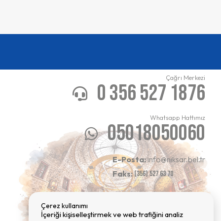
Çağrı Merkezi
0 356 527 1876
Whatsapp Hattımız
05018050060
E-Posta:
info@niksar.bel.tr
Faks:
(356) 527 63 70
Çerez kullanımı
İçeriği kişiselleştirmek ve web trafiğini analiz