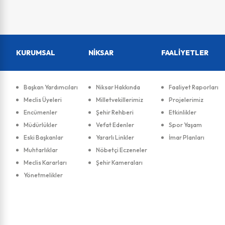
KURUMSAL
NİKSAR
FAALİYETLER
Başkan Yardımcıları
Niksar Hakkında
Faaliyet Raporları
Meclis Üyeleri
Milletvekillerimiz
Projelerimiz
Encümenler
Şehir Rehberi
Etkinlikler
Müdürlükler
Vefat Edenler
Spor Yaşam
Eski Başkanlar
Yararlı Linkler
İmar Planları
Muhtarlıklar
Nöbetçi Eczeneler
Meclis Kararları
Şehir Kameraları
Yönetmelikler