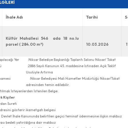
İLGİLERİ
İhale Adı
Tarihi
S
Kültür Mahallesi 546 ada 18 no.lu
parsel
( 284.00 m²)
10.03.2026
1
Yapılacağı Yer :Niksar Belediye Başkanlığı Toplantı Salonu Niksar/ Tokat
sulü :2886 Sayılı Kanunun 45. maddesine İstinaden Açık Teklif
üyle Artırma
rtnamesi :Niksar Belediyesi Mali Hizmetler Müdürlüğü Niksar/Tokat
nden temin edilebilir.
atılmak İsteyenlerden İstenilen Belge:
k Kişiler
dan Sureti
adresini gösterir ikametgah belgesi
lı Devlet İhale Kanununda belirtilen geçici teminat ödenmesine ilişkin makbuz
ası bedeli yatırıldığına dair makbuz