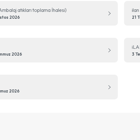
(Ambalaj atıkları toplama İhalesi)
ilan
stos 2026
21 
iLA
emmuz 2026
3 T
mmuz 2026