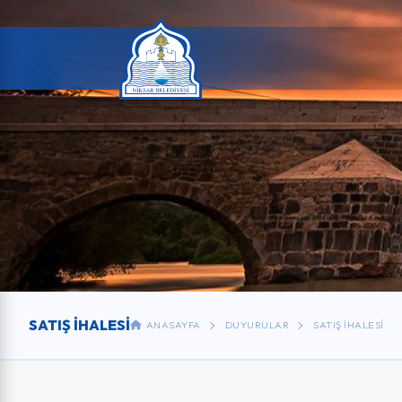
SATIŞ İHALESI
ANASAYFA
DUYURULAR
SATIŞ İHALESI