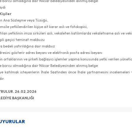
e borcu olmadığına dair Niksar Belediyesinden alınmış belge
kaydı
Kişiler
nin Ana Sözleşme veya Tüzüğü,
msile yetkilendirilen kişiye ait karar aslı ve fotokopisi,
tılan yetkilinin imza sirküleri aslı, vekaleten katılımlarda vekaletname aslı ve vekil 
ilgili geçici teminat makbuzu
ya bedeli yatırıldığına dair makbuz
adresini gösterir adres beyanı ve elektronik posta adresi beyanı
in ortaklarının ve şirketi bağlayıcı işlemler yapma konusunda yetki verilen yönetici
e borcu olmadığına dair Niksar Belediyesinden alınmış belge
atılmak isteyenlerin İhale Saatinden önce İhale şartnamesini incelemeleri ve 
ir.
DUYRULUR. 26.02.2026
LEDİYE BAŞKANLIĞI
DUYURULAR