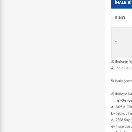
İHALE B
S.NO
1
3) İhalenin 
4) İhale U
Usul
5) İhale Şa
adresi
6) İhaleye K
a) Gerçe
a- Nüfus Cüz
b- Tebligat 
c- 2886 Sayı
d- İhale dosy