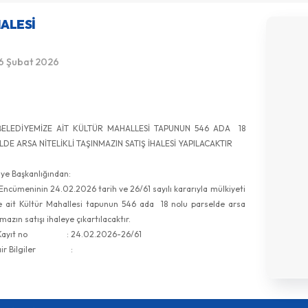
HALESI
6 Şubat 2026
BELEDİYEMİZE AİT KÜLTÜR MAHALLESİ TAPUNUN 546 ADA 18
DE ARSA NİTELİKLİ TAŞINMAZIN SATIŞ İHALESİ YAPILACAKTIR
iye Başkanlığından:
ümeninin 24.02.2026 tarih ve 26/61 sayılı kararıyla mülkiyeti
e ait Kültür Mahallesi tapunun 546 ada 18 nolu parselde arsa
nmazın satışı ihaleye çıkartılacaktır.
n Kayıt no : 24.02.2026-26/61
 Dair Bilgiler :