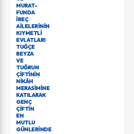
MURAT-
FUNDA
İREÇ
AILELERININ
KIYMETLI
EVLATLARI
TUĞÇE
BEYZA
VE
TUĞRUN
ÇIFTININ
NIKÂH
MERASIMINE
KATILARAK
GENÇ
ÇIFTIN
EN
MUTLU
GÜNLERINDE