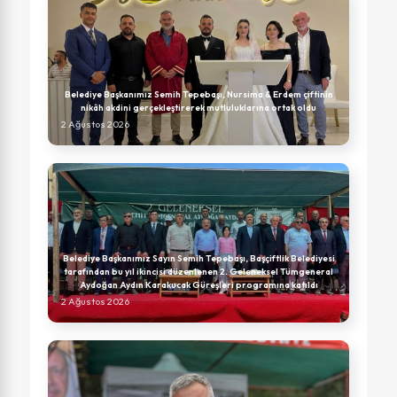
Belediye Başkanımız Semih Tepebaşı, Nursima & Erdem çiftinin
nikâh akdini gerçekleştirerek mutluluklarına ortak oldu
2 Ağustos 2026
Belediye Başkanımız Sayın Semih Tepebaşı, Başçiftlik Belediyesi
tarafından bu yıl ikincisi düzenlenen 2. Geleneksel Tümgeneral
Aydoğan Aydın Karakucak Güreşleri programına katıldı
2 Ağustos 2026