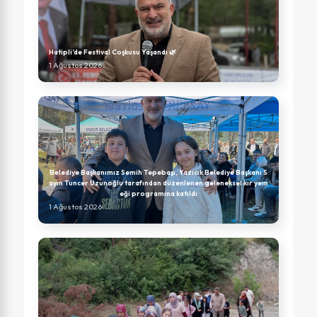
Hatipli’de Festival Coşkusu Yaşandı 🌿
1 Ağustos 2026
Belediye Başkanımız Semih Tepebaşı, Yazıcık Belediye Başkanı S
ayın Tuncer Uzunoğlu tarafından düzenlenen geleneksel kır yem
eği programına katıldı
1 Ağustos 2026