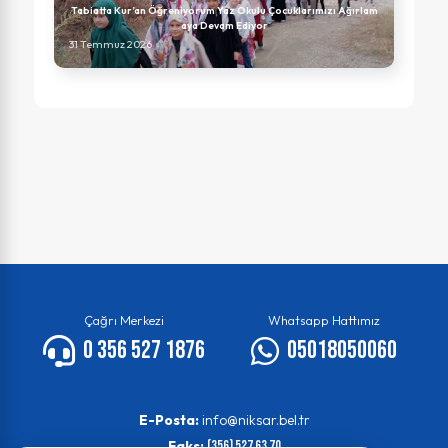
Tabiatta Kur’an Öğreniyorum Yaz Okulu Çocuklarımızı Ağırlam
aya Devam Ediyor
31 Temmuz 2026
Çağrı Merkezi
Whatsapp Hattımız
0 356 527 1876
05018050060
E-Posta:
info@niksar.bel.tr
Faks:
(356) 527 63 70