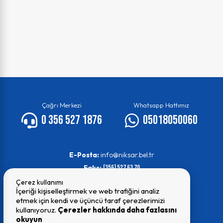
Çağrı Merkezi
Whatsapp Hattımız
0 356 527 1876
05018050060
E-Posta:
info@niksar.bel.tr
Faks:
(356) 527 63 70
Çerez kullanımı
İçeriği kişiselleştirmek ve web trafiğini analiz
etmek için kendi ve üçüncü taraf çerezlerimizi
kullanıyoruz.
Çerezler hakkında daha fazlasını
okuyun