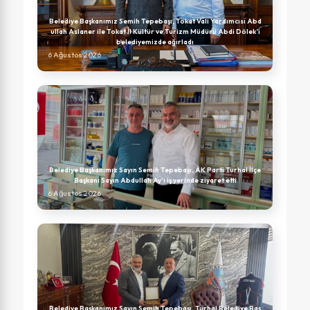
Belediye Başkanımız Semih Tepebaşı, Tokat Vali Yardımcısı Abd
ullah Aslaner ile Tokat İl Kültür ve Turizm Müdürü Abdi Dölek’i
belediyemizde ağırladı
6 Ağustos 2026
Belediye Başkanımız Sayın Semih Tepebaşı, AK Parti Turhal İlçe
Başkanı Sayın Abdullah Ay’ı iş yerinde ziyaret etti
6 Ağustos 2026
Belediye Başkanımız Sayın Semih Tepebaşı, Turhal Belediye Baş