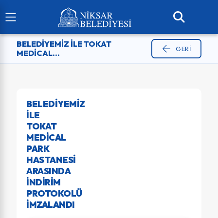
BELEDIYEMIZ ILE TOKAT
GERI
MEDICAL...
BELEDIYEMIZ
ILE
TOKAT
MEDICAL
PARK
HASTANESI
ARASINDA
İNDIRIM
PROTOKOLÜ
İMZALANDI