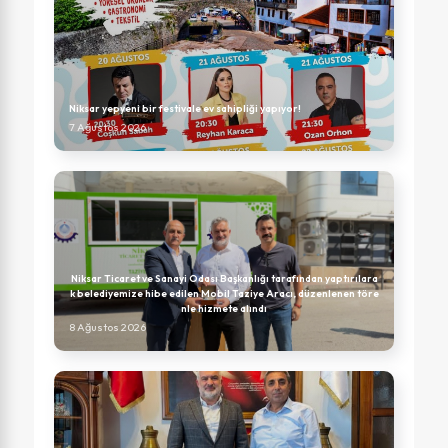
Niksar yepyeni bir festivale ev sahipliği yapıyor!
7 Ağustos 2026
Niksar Ticaret ve Sanayi Odası Başkanlığı tarafından yaptırılara
k belediyemize hibe edilen Mobil Taziye Aracı, düzenlenen töre
nle hizmete alındı
8 Ağustos 2026