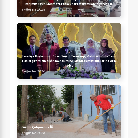
kanımız Sayın Mehmet Erdem Ural’ı makamında ziyaret etti
6 Ağustos 2026
Belediye Başkanımız Sayın Semih Tepebaşı, Metin Altay ile Semr
a Balcı çiftimizin nikâh merasimine katılarak mutluluklarına orta
k oldu
5 Ağustos 2026
Günün Çalışmaları 🚧
5 Ağustos 2026