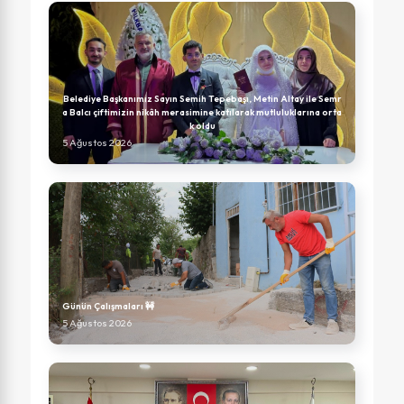
Belediye Başkanımız Sayın Semih Tepebaşı, Metin Altay ile Semr
a Balcı çiftimizin nikâh merasimine katılarak mutluluklarına orta
k oldu
5 Ağustos 2026
Günün Çalışmaları 🚧
5 Ağustos 2026