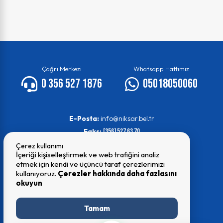
Çağrı Merkezi
Whatsapp Hattımız
0 356 527 1876
05018050060
E-Posta:
info@niksar.bel.tr
Faks:
(356) 527 63 70
Çerez kullanımı
İçeriği kişiselleştirmek ve web trafiğini analiz
etmek için kendi ve üçüncü taraf çerezlerimizi
kullanıyoruz.
Çerezler hakkında daha fazlasını
okuyun
© 2026 Tüm Hakları Saklıdır
Niksar Belediyesi
Tamam