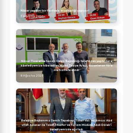
Niksar yepyeni bir festivale ev sahipliği yapıyor!
7 Ağustos 2026
Niksar Ticaret ve Sanayi Odası Başkanlığı tarafından yaptırılara
k belediyemize hibe edilen Mobil Taziye Aracı, düzenlenen töre
nle hizmete alındı
8 Ağustos 2026
Belediye Başkanımız Semih Tepebaşı, Tokat Vali Yardımcısı Abd
ullah Aslaner ile Tokat İl Kültür ve Turizm Müdürü Abdi Dölek’i
belediyemizde ağırladı