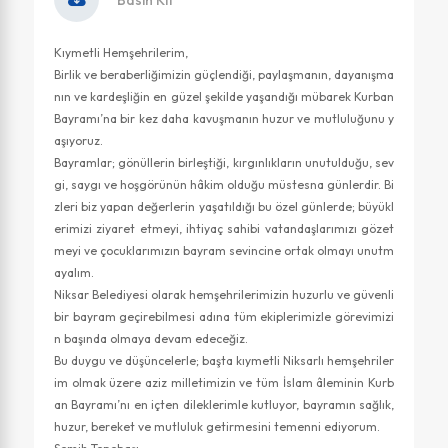
Kıymetli Hemşehrilerim,
Birlik ve beraberliğimizin güçlendiği, paylaşmanın, dayanışma
nın ve kardeşliğin en güzel şekilde yaşandığı mübarek Kurban
Bayramı’na bir kez daha kavuşmanın huzur ve mutluluğunu y
aşıyoruz.
Bayramlar; gönüllerin birleştiği, kırgınlıkların unutulduğu, sev
gi, saygı ve hoşgörünün hâkim olduğu müstesna günlerdir. Bi
zleri biz yapan değerlerin yaşatıldığı bu özel günlerde; büyükl
erimizi ziyaret etmeyi, ihtiyaç sahibi vatandaşlarımızı gözet
meyi ve çocuklarımızın bayram sevincine ortak olmayı unutm
ayalım.
Niksar Belediyesi olarak hemşehrilerimizin huzurlu ve güvenli
bir bayram geçirebilmesi adına tüm ekiplerimizle görevimizi
n başında olmaya devam edeceğiz.
Bu duygu ve düşüncelerle; başta kıymetli Niksarlı hemşehriler
im olmak üzere aziz milletimizin ve tüm İslam âleminin Kurb
an Bayramı’nı en içten dileklerimle kutluyor, bayramın sağlık,
huzur, bereket ve mutluluk getirmesini temenni ediyorum.