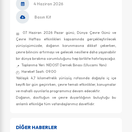
4 Haziran 2026
Basın Kit
07 Haziran 2026 Pazar günü, Dünya Çevre Günü ve
Çevre Haftası etkinlikleri kapsamında gerçekleştirilecek
yürüyüşümüzde; doğanın korunmasına dikkat çekerken,
çevre bilincini artırmayı ve gelecek nesillere daha yaşanabilir
bir dünya bırakma sorumluluğunu hep birlikte hatırlayacağız.
Toplanma Yeri: NİDOST Dernek Binası (Ulucami Yanı)
Hareket Saati: 09.00
Yaklaşık 4,7 kilometrelik yürüyüş rotasında doğayla iç içe
keyifli bir gün geçirirken, çevre temalı etkinlikler, konuşmalar
ve mahalli oyunlarla programımız devam edecektir.
Doğanın, dostluğun ve çevre duyarlılığının buluştuğu bu
anlamlı etkinliğe tüm vatandaşlarımız davetlidir.
DİĞER HABERLER