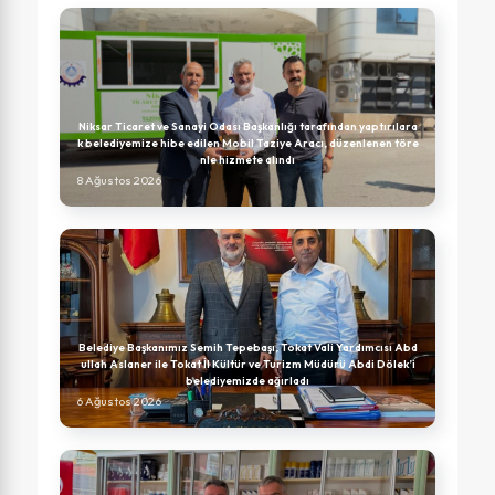
Niksar Ticaret ve Sanayi Odası Başkanlığı tarafından yaptırılara
k belediyemize hibe edilen Mobil Taziye Aracı, düzenlenen töre
nle hizmete alındı
8 Ağustos 2026
Belediye Başkanımız Semih Tepebaşı, Tokat Vali Yardımcısı Abd
ullah Aslaner ile Tokat İl Kültür ve Turizm Müdürü Abdi Dölek’i
belediyemizde ağırladı
6 Ağustos 2026