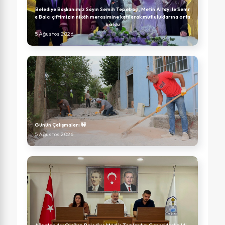
Belediye Başkanımız Sayın Semih Tepebaşı, Metin Altay ile Semr
a Balcı çiftimizin nikâh merasimine katılarak mutluluklarına orta
k oldu
5 Ağustos 2026
Günün Çalışmaları 🚧
5 Ağustos 2026