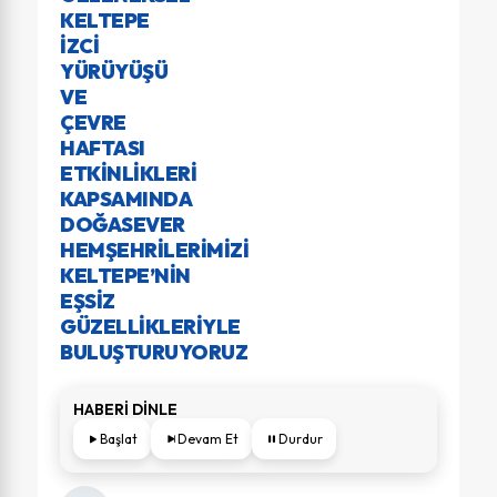
KELTEPE
İZCI
YÜRÜYÜŞÜ
VE
ÇEVRE
HAFTASI
ETKINLIKLERI
KAPSAMINDA
DOĞASEVER
HEMŞEHRILERIMIZI
KELTEPE’NIN
EŞSIZ
GÜZELLIKLERIYLE
BULUŞTURUYORUZ
HABERİ DİNLE
Başlat
Devam Et
Durdur