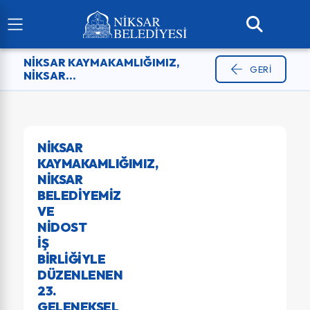
NIKSAR KAYMAKAMLIĞIMIZ,
GERI
NIKSAR...
NIKSAR
KAYMAKAMLIĞIMIZ,
NIKSAR
BELEDIYEMIZ
VE
NİDOST
IŞ
BIRLIĞIYLE
DÜZENLENEN
23.
GELENEKSEL