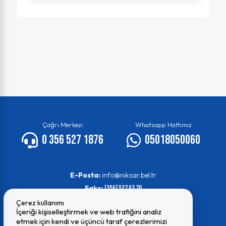
Çağrı Merkezi
Whatsapp Hattımız
0 356 527 1876
05018050060
E-Posta:
info@niksar.bel.tr
Faks:
(356) 527 63 70
Çerez kullanımı
İçeriği kişiselleştirmek ve web trafiğini analiz
etmek için kendi ve üçüncü taraf çerezlerimizi