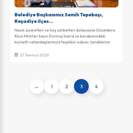
Belediye Başkanımız Semih Tepebaşı,
Reşadiye ilçes...
Nazik ziyaretleri ve hoş sohbetleri dolayısıyla Güzeldere
Köyü Muhtarı Sayın Durmuş İnan’a ve beraberindeki
kıymetli vatandaşlarımıza teşekkür ediyor, kendilerine
çalışmalarında kolaylıklar diliyoruz.
27 Temmuz 2026
←
1
2
3
4