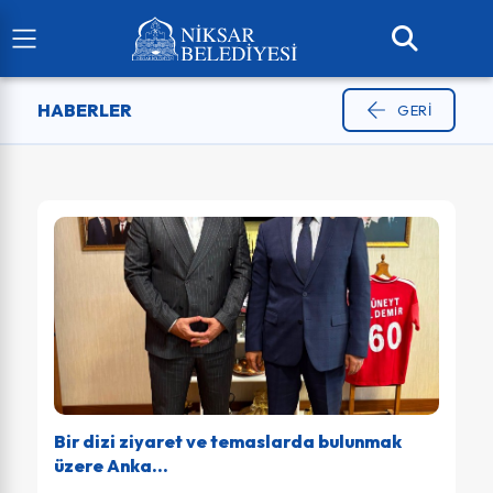
HABERLER
GERI
Bir dizi ziyaret ve temaslarda bulunmak
üzere Anka...