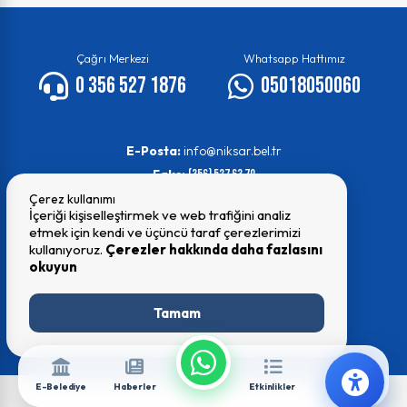
Çağrı Merkezi
Whatsapp Hattımız
0 356 527 1876
05018050060
E-Posta:
info@niksar.bel.tr
Faks:
(356) 527 63 70
Çerez kullanımı
İçeriği kişiselleştirmek ve web trafiğini analiz
etmek için kendi ve üçüncü taraf çerezlerimizi
kullanıyoruz.
Çerezler hakkında daha fazlasını
okuyun
© 2026 Tüm Hakları Saklıdır
Niksar Belediyesi
Tamam
E-Belediye
Haberler
Etkinlikler
İletişim